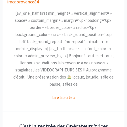
imcaprovence84
Videographeurs/euses
2022
[av_one_half first min_height= » vertical_alignment= »
!
space= » custom_margin= » margin=’0px’ padding=’0px’
border= » border_color= » radius=’0px’
background_color= » src= » background_position=’top
left’ background_repeat=’no-repeat’ animation= »
mobile_display= »] [av_textblock size= » font_color= »
color= » admin_preview_bg= »] Bonjour à toutes et tous,
Hier nous souhaitions la bienvenue à nos nouveaux
stagiaires, les VIDEOGRAPHEURS.SES !! Au programme
c’était : Une présentation des
locaux, (studio, salle de
pause, salles de
Lire la suite »
C’est la rentrée des Opérateurs/trices
C’est