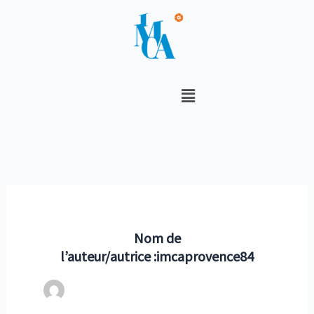
Aller
au
contenu
Menu
Nom de
l’auteur/autrice :imcaprovence84