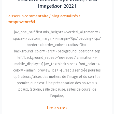
Image&son 2022 !
la
rentrée
Laisser un commentaire
/
blog actualités
/
des
imcaprovence84
Opérateurs/trices
Image&son
[av_one_half first min_height= » vertical_alignment= »
2022
space= » custom_margin= » margin=’0px’ padding=’0px’
!
border= » border_color= » radius=’0px’
background_color= » src= » background_position=’top
left’ background_repeat=’no-repeat’ animation= »
mobile_display= »] [av_textblock size= » font_color= »
color= » admin_preview_bg= »] C’est la rentrée pour les
opérateurs/trices des métiers de l’image et du son ! Le
premier jour c’est: Une présentation des nouveaux
locaux, (studio, salle de pause, salles de cours) de
l’équipe,
Lire la suite »