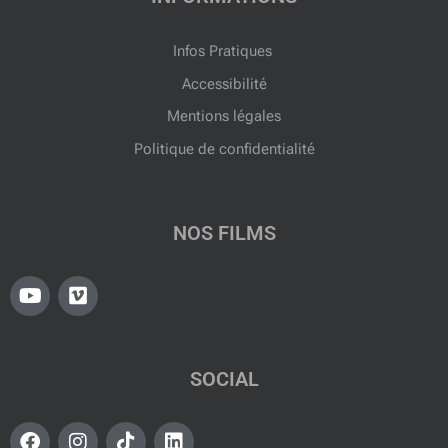
Infos Pratiques
Accessibilité
Mentions légales
Politique de confidentialité
NOS FILMS
Y
V
o
i
u
m
t
e
u
o
SOCIAL
b
e
F
I
T
L