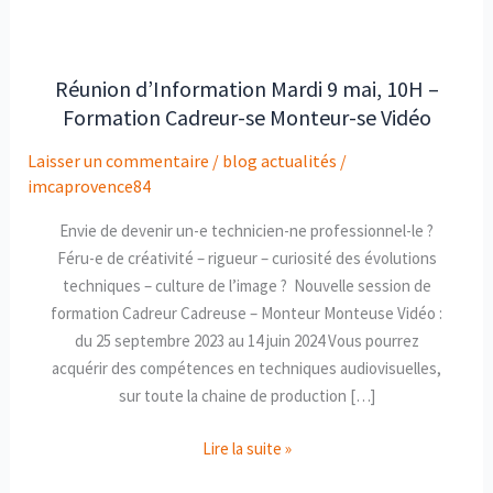
Réunion d’Information Mardi 9 mai, 10H –
Réunion
Formation Cadreur-se Monteur-se Vidéo
d’Information
Mardi
Laisser un commentaire
/
blog actualités
/
9
imcaprovence84
mai,
10H
Envie de devenir un-e technicien-ne professionnel-le ?
–
Féru-e de créativité – rigueur – curiosité des évolutions
Formation
techniques – culture de l’image ? Nouvelle session de
Cadreur-
formation Cadreur Cadreuse – Monteur Monteuse Vidéo :
se
du 25 septembre 2023 au 14 juin 2024 Vous pourrez
Monteur-
acquérir des compétences en techniques audiovisuelles,
se
sur toute la chaine de production […]
Vidéo
Lire la suite »