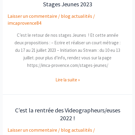
Stages Jeunes 2023
Stages
Jeunes
Laisser un commentaire
/
blog actualités
/
2023
imcaprovence84
C’est le retour de nos stages Jeunes ! Et cette année
deux propositions : – Ecrire et réaliser un court métrage :
du 17 au 21 juillet 2023 – Initiation au Stream : du 10 eu 13
juillet. pour plus d’info, rendez vous sur la page
https://imca-provence.com/stages-jeunes/
Lire la suite »
C’est la rentrée des Videographeurs/euses
C’est
2022 !
la
rentrée
Laisser un commentaire
/
blog actualités
/
des