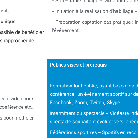
– Son – Table mixage – Mix audio via r
ment.
– Initiation à la réalisation d’habillage 
phonique
– Préparation captation cas pratique : in
l’événement.
possible de bénéficier
us rapprocher de
Publics visés et prérequis
Formation tout public, ayant besoin de d
conférence, un événement sportif sur d
régie vidéo pour
Facebook, Zoom, Twitch, Skype …
 conférence etc…
Intermittent du spectacle – Vidéaste in
ts pour mettre en
spectacle souhaitant évoluer vers la régi
Fédérations sportives – Sportifs en reco