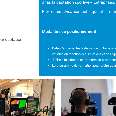
dnas la captation sportive – Entreprises.
Pré-requis : Aisance technique et infor
Modalités de positionnement
our captation.
Délai d’accès entre la demande du bénéficiair
variable en fonction des situations et des ty
Fiche d’inscription et entretien de position
Le programme de formation pourra être ada