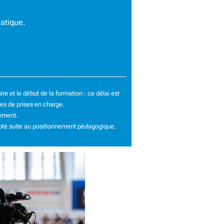
matique.
e et le début de la formation : ce délai est
pes de prises en charge.
nement.
pté suite au positionnement pédagogique.