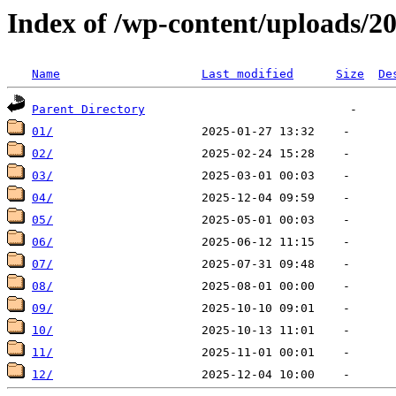
Index of /wp-content/uploads/2
Name
Last modified
Size
De
Parent Directory
01/
02/
03/
04/
05/
06/
07/
08/
09/
10/
11/
12/